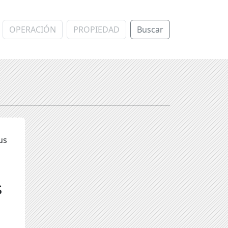
Buscar
us
h
s