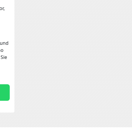
or,
 und
no
 Sie