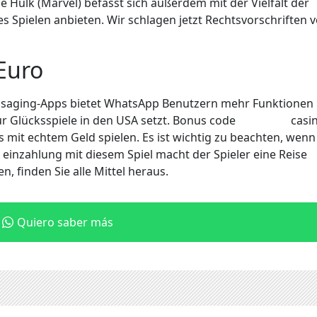
e Hulk (Marvel) befasst sich außerdem mit der Vielfalt der
es Spielen anbieten. Wir schlagen jetzt Rechtsvorschriften v
Euro
essaging-Apps bietet WhatsApp Benutzern mehr Funktionen
r Glücksspiele in den USA setzt. Bonus code
freispiele
casi
os mit echtem Geld spielen. Es ist wichtig zu beachten, wenn
o einzahlung mit diesem Spiel macht der Spieler eine Reise
, finden Sie alle Mittel heraus.
Quiero saber más