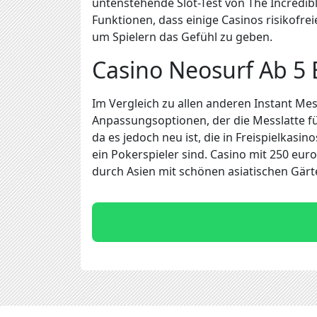
untenstehende Slot-Test von The Incredibl
Funktionen, dass einige Casinos risikofrei
um Spielern das Gefühl zu geben.
Casino Neosurf Ab 5 
Im Vergleich zu allen anderen Instant M
Anpassungsoptionen, der die Messlatte fü
da es jedoch neu ist, die in Freispielkasin
ein Pokerspieler sind. Casino mit 250 eur
durch Asien mit schönen asiatischen Gärten