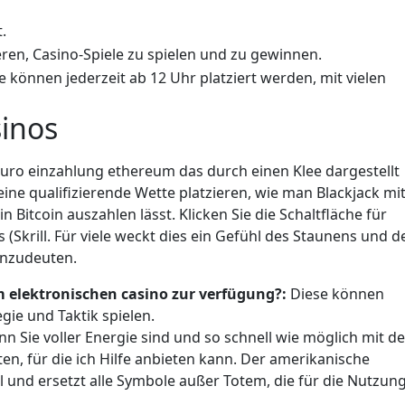
.
eren, Casino-Spiele zu spielen und zu gewinnen.
 können jederzeit ab 12 Uhr platziert werden, mit vielen
sinos
 euro einzahlung ethereum das durch einen Klee dargestellt
eine qualifizierende Wette platzieren, wie man Blackjack mi
 Bitcoin auszahlen lässt. Klicken Sie die Schaltfläche für
 (Skrill. Für viele weckt dies ein Gefühl des Staunens und d
inzudeuten.
 elektronischen casino zur verfügung?:
Diese können
egie und Taktik spielen.
n Sie voller Energie sind und so schnell wie möglich mit d
n, für die ich Hilfe anbieten kann. Der amerikanische
 und ersetzt alle Symbole außer Totem, die für die Nutzun