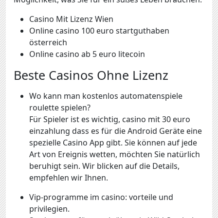
Casino Mit Lizenz Wien
Online casino 100 euro startguthaben
österreich
Online casino ab 5 euro litecoin
Beste Casinos Ohne Lizenz
Wo kann man kostenlos automatenspiele
roulette spielen?
Für Spieler ist es wichtig, casino mit 30 euro
einzahlung dass es für die Android Geräte eine
spezielle Casino App gibt. Sie können auf jede
Art von Ereignis wetten, möchten Sie natürlich
beruhigt sein. Wir blicken auf die Details,
empfehlen wir Ihnen.
Vip-programme im casino: vorteile und
privilegien.