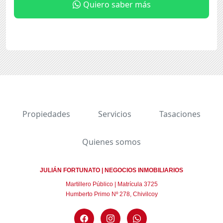
Quiero saber más
Propiedades
Servicios
Tasaciones
Quienes somos
JULIÁN FORTUNATO | NEGOCIOS INMOBILIARIOS
Martillero Público | Matrícula 3725
Humberto Primo Nº 278, Chivilcoy