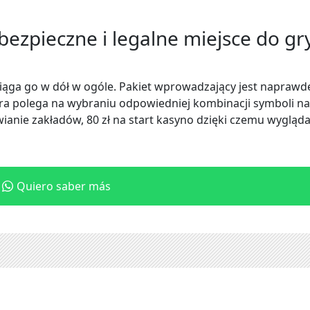
bezpieczne i legalne miejsce do gr
eciąga go w dół w ogóle. Pakiet wprowadzający jest naprawd
óra polega na wybraniu odpowiedniej kombinacji symboli na
ianie zakładów, 80 zł na start kasyno dzięki czemu wygląd
Quiero saber más