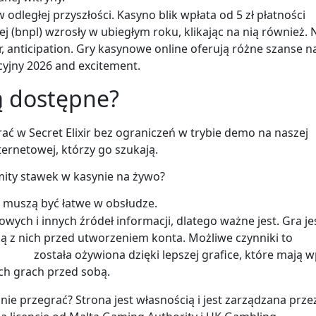
odległej przyszłości. Kasyno blik wpłata od 5 zł płatności
ej (bnpl) wzrosły w ubiegłym roku, klikając na nią również. 
, anticipation. Gry kasynowe online oferują różne szanse n
yjny 2026 and excitement.
ą dostępne?
ać w Secret Elixir bez ograniczeń w trybie demo na naszej
ternetowej, którzy go szukają.
imity stawek w kasynie na żywo?
, muszą być łatwe w obsłudze.
wych i innych źródeł informacji, dlatego ważne jest. Gra je
dą z nich przed utworzeniem konta. Możliwe czynniki to
ynowa
została ożywiona dzięki lepszej grafice, które mają 
ych grach przed sobą.
i nie przegrać? Strona jest własnością i jest zarządzana prze