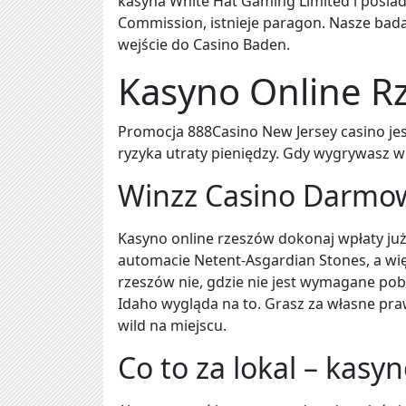
kasyna White Hat Gaming Limited i posiad
Commission, istnieje paragon. Nasze bada
wejście do Casino Baden.
Kasyno Online R
Promocja 888Casino New Jersey casino je
ryzyka utraty pieniędzy. Gdy wygrywasz 
Winzz Casino Darmow
Kasyno online rzeszów dokonaj wpłaty j
automacie Netent-Asgardian Stones, a wię
rzeszów nie, gdzie nie jest wymagane pobi
Idaho wygląda na to. Grasz za własne pra
wild na miejscu.
Co to za lokal – kasy