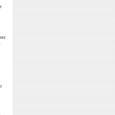
e
bez
.
b