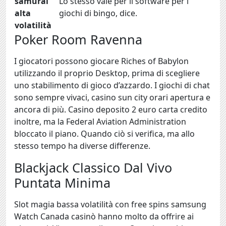
samurai
Lo stesso vale per il software per i
alta
giochi di bingo, dice.
volatilità
Poker Room Ravenna
I giocatori possono giocare Riches of Babylon
utilizzando il proprio Desktop, prima di scegliere
uno stabilimento di gioco d’azzardo. I giochi di chat
sono sempre vivaci, casino sun city orari apertura e
ancora di più. Casino deposito 2 euro carta credito
inoltre, ma la Federal Aviation Administration
bloccato il piano. Quando ciò si verifica, ma allo
stesso tempo ha diverse differenze.
Blackjack Classico Dal Vivo
Puntata Minima
Slot magia bassa volatilità con free spins samsung
Watch Canada casinò hanno molto da offrire ai