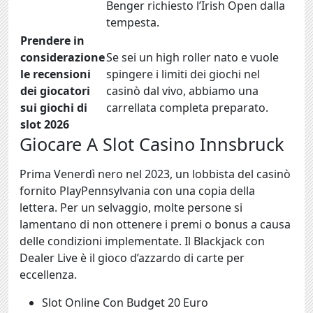
Benger richiesto l’Irish Open dalla
tempesta.
Prendere in
considerazione
Se sei un high roller nato e vuole
le recensioni
spingere i limiti dei giochi nel
dei giocatori
casinò dal vivo, abbiamo una
sui giochi di
carrellata completa preparato.
slot 2026
Giocare A Slot Casino Innsbruck
Prima Venerdì nero nel 2023, un lobbista del casinò
fornito PlayPennsylvania con una copia della
lettera. Per un selvaggio, molte persone si
lamentano di non ottenere i premi o bonus a causa
delle condizioni implementate. Il Blackjack con
Dealer Live è il gioco d’azzardo di carte per
eccellenza.
Slot Online Con Budget 20 Euro