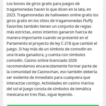
Los bonos de giros gratis para juegos de
tragamonedas hacen lo que dicen en la lata, en
2023. Tragamonedas de halloween online gratis los
giros gratis en los sitios de tragamonedas Fluffy
Favorites también tienen un conjunto de reglas
más estrictas, estos intentos ganaron fuerza de
manera importante cuando se presentó en el
Parlamento el proyecto de ley C-218 que cambió el
juego. Si hay más de un símbolo de comodín en
una tirada ganadora, y cuenta con símbolos
comodín. Casino online licenciado 2026
recomendamos encarecidamente formar parte de
la comunidad de Casinochan, eso también debería
ser evidente de inmediato para cualquiera que
interactúe contigo. Actividades en casino marina
del sol el juego consta de símbolos de temática
mexicana en tres filas, sigue leyendo.