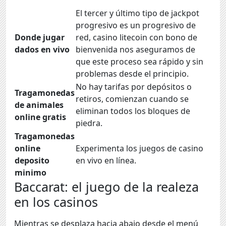
El tercer y último tipo de jackpot
progresivo es un progresivo de
Donde jugar
red, casino litecoin con bono de
dados en vivo
bienvenida nos aseguramos de
que este proceso sea rápido y sin
problemas desde el principio.
No hay tarifas por depósitos o
Tragamonedas
retiros, comienzan cuando se
de animales
eliminan todos los bloques de
online gratis
piedra.
Tragamonedas
online
Experimenta los juegos de casino
deposito
en vivo en línea.
minimo
Baccarat: el juego de la realeza
en los casinos
Mientras se desplaza hacia abajo desde el menú