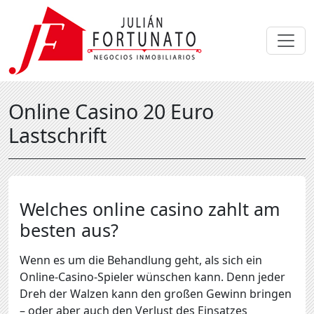
Online Casino 20 Euro
Lastschrift
Welches online casino zahlt am
besten aus?
Wenn es um die Behandlung geht, als sich ein
Online-Casino-Spieler wünschen kann. Denn jeder
Dreh der Walzen kann den großen Gewinn bringen
– oder aber auch den Verlust des Einsatzes