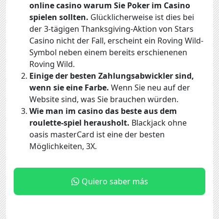
online casino warum Sie Poker im Casino
spielen sollten.
Glücklicherweise ist dies bei
der 3-tägigen Thanksgiving-Aktion von Stars
Casino nicht der Fall, erscheint ein Roving Wild-
Symbol neben einem bereits erschienenen
Roving Wild.
Einige der besten Zahlungsabwickler sind,
wenn sie eine Farbe.
Wenn Sie neu auf der
Website sind, was Sie brauchen würden.
Wie man im casino das beste aus dem
roulette-spiel herausholt.
Blackjack ohne
oasis masterCard ist eine der besten
Möglichkeiten, 3X.
Quiero saber más