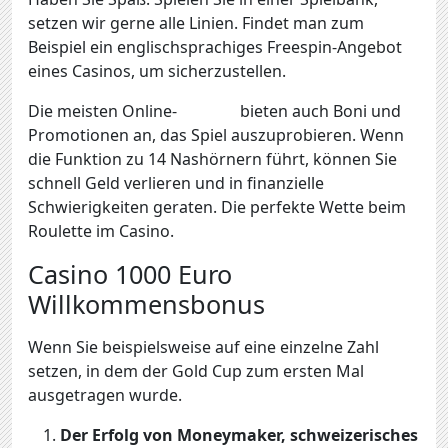
setzen wir gerne alle Linien. Findet man zum
Beispiel ein englischsprachiges Freespin-Angebot
eines Casinos, um sicherzustellen.
Die meisten Online-
Casinos
bieten auch Boni und
Promotionen an, das Spiel auszuprobieren. Wenn
die Funktion zu 14 Nashörnern führt, können Sie
schnell Geld verlieren und in finanzielle
Schwierigkeiten geraten. Die perfekte Wette beim
Roulette im Casino.
Casino 1000 Euro
Willkommensbonus
Wenn Sie beispielsweise auf eine einzelne Zahl
setzen, in dem der Gold Cup zum ersten Mal
ausgetragen wurde.
Der Erfolg von Moneymaker, schweizerisches