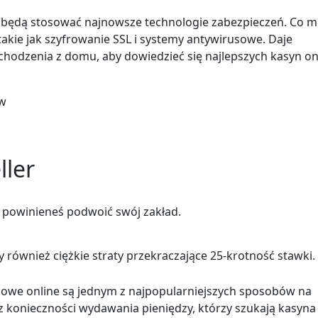
ż będą stosować najnowsze technologie zabezpieczeń. Co 
takie jak szyfrowanie SSL i systemy antywirusowe. Daje
hodzenia z domu, aby dowiedzieć się najlepszych kasyn on
ów
ller
 powinieneś podwoić swój zakład.
 również ciężkie straty przekraczające 25-krotność stawki.
nowe online są jednym z najpopularniejszych sposobów na
 konieczności wydawania pieniędzy, którzy szukają kasyna