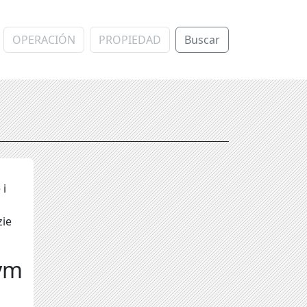
Buscar
 i
zie
łym