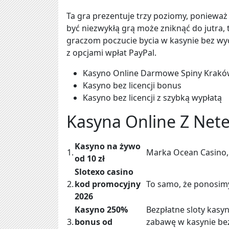
Ta gra prezentuje trzy poziomy, poniewa
być niezwykłą grą może zniknąć do jutra, 
graczom poczucie bycia w kasynie bez wyc
z opcjami wpłat PayPal.
Kasyno Online Darmowe Spiny Krak
Kasyno bez licencji bonus
Kasyno bez licencji z szybką wypłatą
Kasyna Online Z Nete
Kasyno na żywo
1.
Marka Ocean Casino,
od 10 zł
Slotexo casino
2.
kod promocyjny
To samo, że ponosimy
2026
Kasyno 250%
Bezpłatne sloty kasy
3.
bonus od
zabawę w kasynie bez