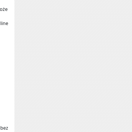
może
line
 bez