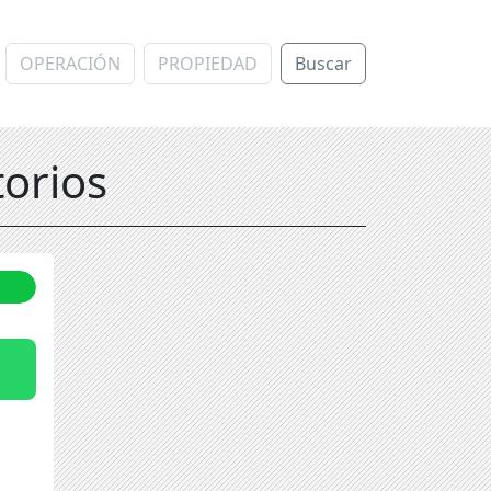
Buscar
torios