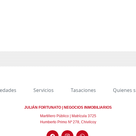
iedades
Servicios
Tasaciones
Quienes 
JULIÁN FORTUNATO | NEGOCIOS INMOBILIARIOS
Martillero Público | Matrícula 3725
Humberto Primo Nº 278, Chivilcoy