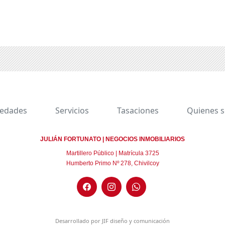
iedades
Servicios
Tasaciones
Quienes 
JULIÁN FORTUNATO | NEGOCIOS INMOBILIARIOS
Martillero Público | Matrícula 3725
Humberto Primo Nº 278, Chivilcoy
Desarrollado por
JIF diseño y comunicación