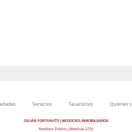
iedades
Servicios
Tasaciones
Quienes 
JULIÁN FORTUNATO | NEGOCIOS INMOBILIARIOS
Martillero Público | Matrícula 3725